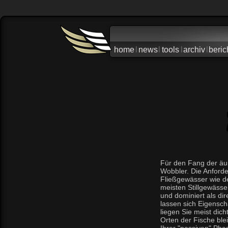
home
l
news
l
tools
l
archiv
l
beric
Für den Fang der äu
Wobbler. Die Anforde
Fließgewässer wie dem
meisten Stillgewässe
und dominiert als di
lassen sich Eigensch
liegen Sie meist di
Orten der Fische ble